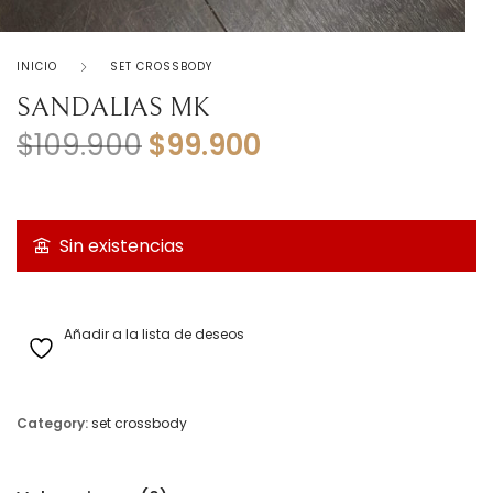
INICIO
SET CROSSBODY
SANDALIAS MK
El precio original era: $
El precio actual
$
109.900
$
99.900
Sin existencias
Añadir a la lista de deseos
Category:
set crossbody