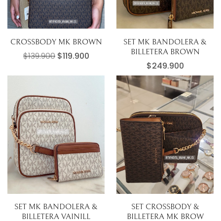
CROSSBODY MK BROWN
SET MK BANDOLERA &
BILLETERA BROWN
El precio original era: $139.900.
El precio actual es: $119.900.
$
139.900
$
119.900
$
249.900
SET MK BANDOLERA &
SET CROSSBODY &
BILLETERA VAINILL
BILLETERA MK BROW